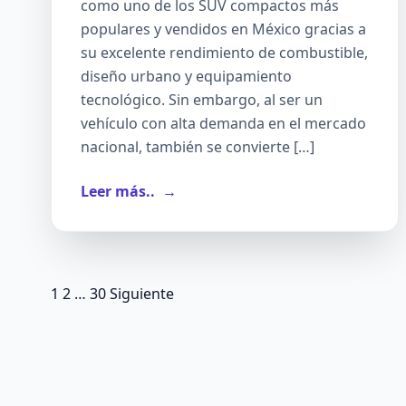
como uno de los SUV compactos más
populares y vendidos en México gracias a
su excelente rendimiento de combustible,
diseño urbano y equipamiento
tecnológico. Sin embargo, al ser un
vehículo con alta demanda en el mercado
nacional, también se convierte […]
Leer más..
→
Paginación
1
2
…
30
Siguiente
de
entradas