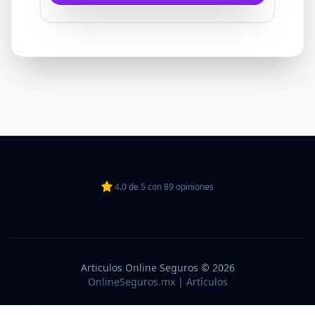
4.0
de
5
con
89
opiniones
Articulos Online Seguros © 2026
OnlineSeguros.mx | Artículos