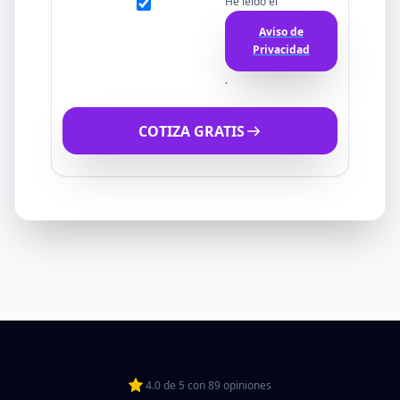
He leído el
Aviso de
Privacidad
.
COTIZA GRATIS
4.0
de
5
con
89
opiniones