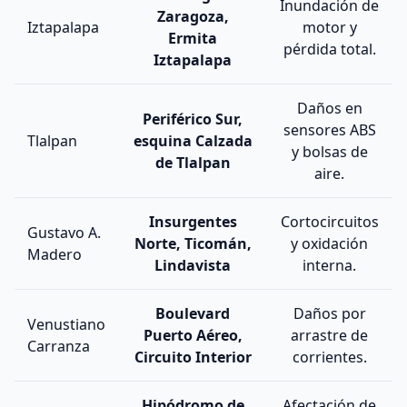
Inundación de
Zaragoza,
Iztapalapa
motor y
Ermita
pérdida total.
Iztapalapa
Daños en
Periférico Sur,
sensores ABS
Tlalpan
esquina Calzada
y bolsas de
de Tlalpan
aire.
Insurgentes
Cortocircuitos
Gustavo A.
Norte, Ticomán,
y oxidación
Madero
Lindavista
interna.
Boulevard
Daños por
Venustiano
Puerto Aéreo,
arrastre de
Carranza
Circuito Interior
corrientes.
Hipódromo de
Afectación de