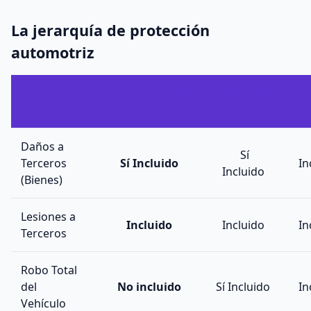
La jerarquía de protección
automotriz
Tipo de
Responsabilidad
Cobertura
Cob
Cobertura
Civil (Básica)
Limitada
A
Daños a
Sí
Terceros
Sí Incluido
In
Incluido
(Bienes)
Lesiones a
Incluido
Incluido
In
Terceros
Robo Total
del
No incluido
Sí Incluido
In
Vehículo