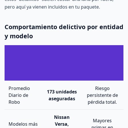
pero aquí ya vienen incluidos en tu paquete.
Comportamiento delictivo por entidad
y modelo
Detalle
Implicación
Variable de
Estadístico
para el
Riesgo
(Periodo
Asegurado
2024-2025)
Promedio
Riesgo
173 unidades
Diario de
persistente de
aseguradas
Robo
pérdida total.
Nissan
Mayores
Modelos más
Versa,
primas en