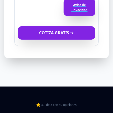
Aviso de
Privacidad
.
COTIZA GRATIS
4.0
de
5
con
89
opiniones