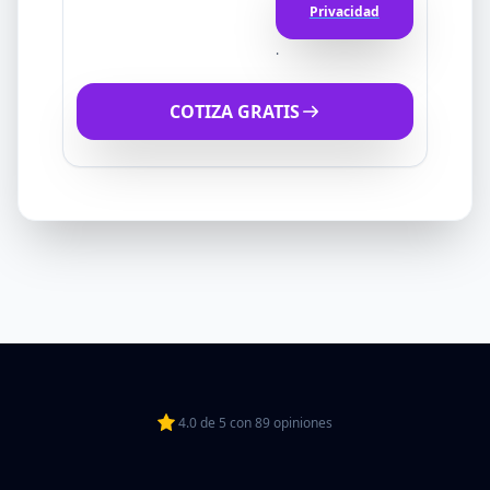
Privacidad
.
COTIZA GRATIS
4.0
de
5
con
89
opiniones