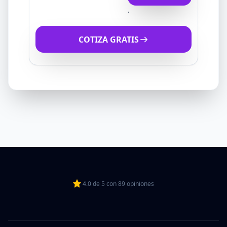
.
COTIZA GRATIS
4.0
de
5
con
89
opiniones