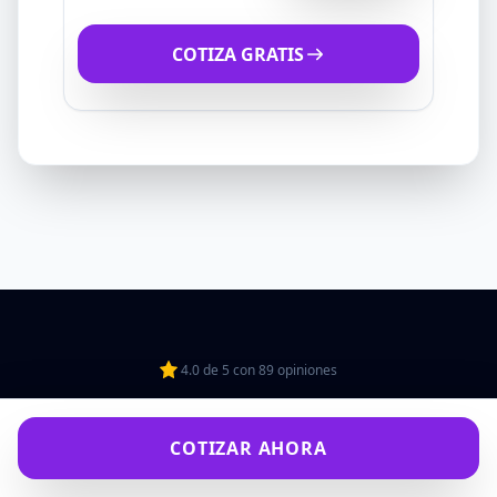
COTIZA GRATIS
4.0
de
5
con
89
opiniones
COTIZAR AHORA