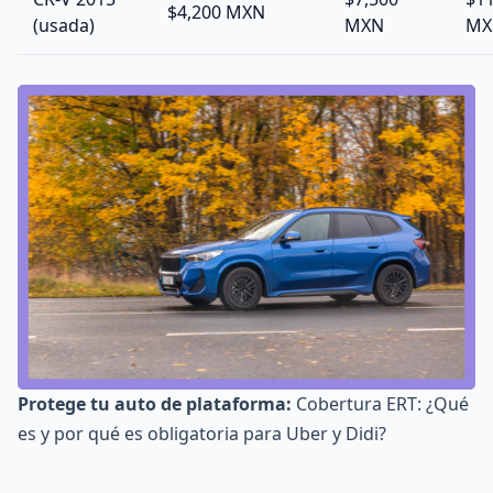
$4,200 MXN
(usada)
MXN
MX
Protege tu auto de plataforma:
Cobertura ERT: ¿Qué
es y por qué es obligatoria para Uber y Didi?