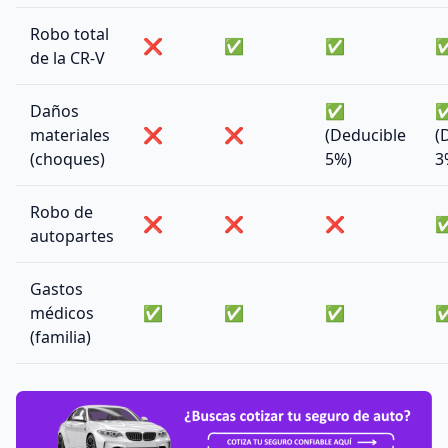
Robo total
❌
✅
✅
de la CR-V
Daños
✅
materiales
❌
❌
(Deducible
(
(choques)
5%)
3
Robo de
❌
❌
❌
autopartes
Gastos
médicos
✅
✅
✅
(familia)