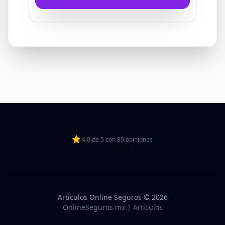
4.0
de
5
con
89
opiniones
Articulos Online Seguros © 2026
OnlineSeguros.mx | Artículos