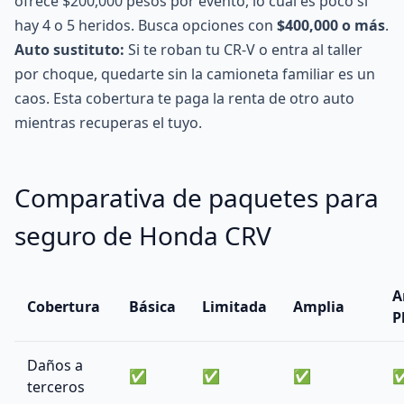
ofrece $200,000 pesos por evento, lo cual es poco si
hay 4 o 5 heridos. Busca opciones con
$400,000 o más
.
Auto sustituto
:
Si te roban tu CR-V o entra al taller
por choque, quedarte sin la camioneta familiar es un
caos. Esta cobertura te paga la renta de otro auto
mientras recuperas el tuyo.
Comparativa de paquetes para
seguro de Honda CRV
A
Cobertura
Básica
Limitada
Amplia
P
Daños a
✅
✅
✅
terceros