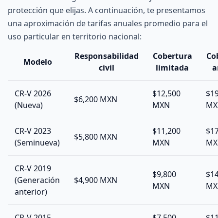
protección que elijas. A continuación, te presentamos
una aproximación de tarifas anuales promedio para el
uso particular en territorio nacional:
Responsabilidad
Cobertura
Co
Modelo
civil
limitada
a
CR-V 2026
$12,500
$1
$6,200 MXN
(Nueva)
MXN
MX
CR-V 2023
$11,200
$1
$5,800 MXN
(Seminueva)
MXN
MX
CR-V 2019
$9,800
$1
(Generación
$4,900 MXN
MXN
MX
anterior)
CR-V 2015
$7,500
$1