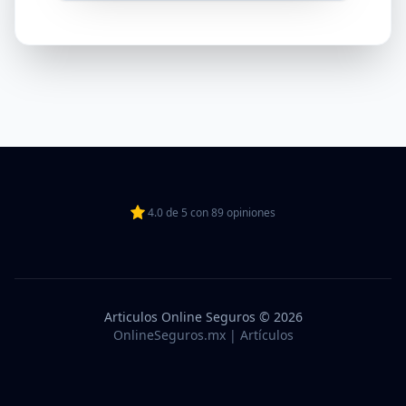
4.0
de
5
con
89
opiniones
Articulos Online Seguros © 2026
OnlineSeguros.mx | Artículos