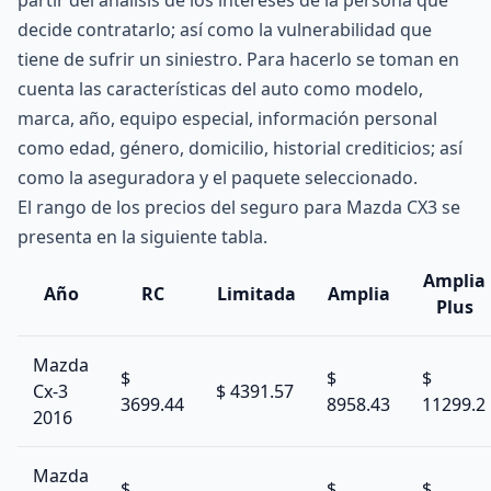
partir del análisis de los intereses de la persona que
decide contratarlo; así como la vulnerabilidad que
tiene de sufrir un siniestro. Para hacerlo se toman en
cuenta las características del auto como modelo,
marca, año, equipo especial, información personal
como edad, género, domicilio, historial crediticios; así
como la aseguradora y el paquete seleccionado.
El rango de los precios del seguro para Mazda CX3 se
presenta en la siguiente tabla.
Amplia
Año
RC
Limitada
Amplia
Plus
Mazda
$
$
$
Cx-3
$ 4391.57
3699.44
8958.43
11299.2
2016
Mazda
$
$
$